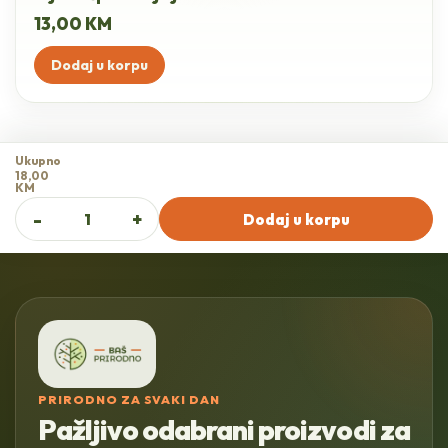
13,00
KM
Dodaj u korpu
Ukupno
18,00
KM
Ulje
-
+
Dodaj u korpu
oraha
quantity
PRIRODNO ZA SVAKI DAN
Pažljivo odabrani proizvodi za