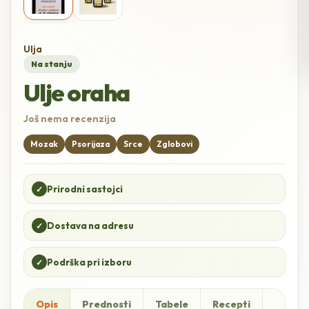
Ulja
Na stanju
Ulje oraha
Još nema recenzija
Mozak
Psorijaza
Srce
Zglobovi
Prirodni sastojci
✓
Dostava na adresu
✓
Podrška pri izboru
✓
Opis
Prednosti
Tabele
Recepti