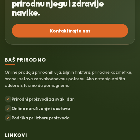
prirodnu njegu i zdravije
navike.
Kontaktirajte nas
BAŠ PRIRODNO
Online prodaja prirodnih ulja, biljnih tinktura, prirodne kozmetike,
hrane i setova za svakodnevnu upotrebu. Ako niste sigurni šta
odabrati, tu smo da pomognemo.
Prirodni proizvodi za svaki dan
✓
Online naručivanje i dostava
✓
Podrška pri izboru proizvoda
✓
LINKOVI