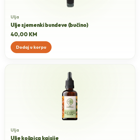
Ulja
Ulje sjemenki bundeve (bučino)
40,00
KM
Dodaj u korpu
Ulja
Ulje košpica kajsije