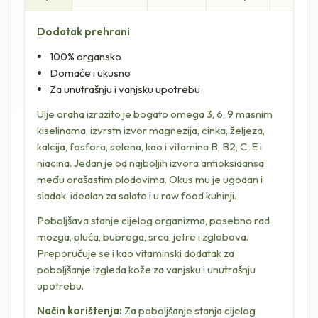
Dodatak prehrani
100% organsko
Domaće i ukusno
Za unutrašnju i vanjsku upotrebu
Ulje oraha izrazito je bogato omega 3, 6, 9 masnim
kiselinama, izvrstn izvor magnezija, cinka, željeza,
kalcija, fosfora, selena, kao i vitamina B, B2, C, E i
niacina. Jedan je od najboljih izvora antioksidansa
među orašastim plodovima. Okus mu je ugodan i
sladak, idealan za salate i u raw food kuhinji.
Poboljšava stanje cijelog organizma, posebno rad
mozga, pluća, bubrega, srca, jetre i zglobova.
Preporučuje se i kao vitaminski dodatak za
poboljšanje izgleda kože za vanjsku i unutrašnju
upotrebu.
Način korištenja:
Za poboljšanje stanja cijelog